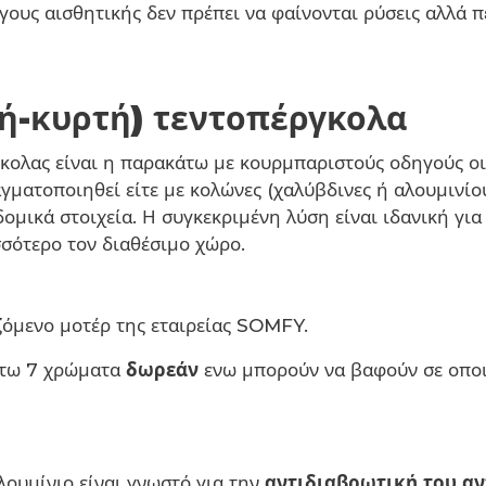
γους αισθητικής δεν πρέπει να φαίνονται ρύσεις αλλά π
ή-κυρτή) τεντοπέργκολα
κολας είναι η παρακάτω με κουρμπαριστούς οδηγούς οι
αγματοποιηθεί είτε με κολώνες (χαλύβδινες ή αλουμιν
δομικά στοιχεία. Η συγκεκριμένη λύση είναι ιδανική γι
σσότερο τον διαθέσιμο χώρο.
ιζόμενο μοτέρ της εταιρείας SOMFY.
άτω 7 χρώματα
δωρεάν
ενω μπορούν να βαφούν σε οποι
λουμίνιο είναι γνωστό για την
αντιδιαβρωτική του α