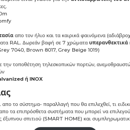
ες.
00m
omfy
τασία
απο τον ήλιο και τα καιρικά φαινόμενα (αδιάβρο
ώματα RAL. Δωρεάν βαφή σε 7 χρώματα
υπερανθεκτικά
 Grey 7040, Brown 8017, Grey Beige 1019)
ε την τοποθέτηση τηλεσκοπικών πορτών, ανεμοθραυστών
ών
lvanized ή INOX
λας
 απο το σύστημα- παραλλαγή που θα επιλεχθεί, τι ειδικ
ι απο τα επιπρόσθετα συστήματα που μπορεί να επιλεγ
ς έξυπνου σπιτιού (SMART HOME) και συμπληρωματικά