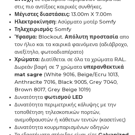
στις πιο αντίξοες καιρικές συνθήκες.
Μέγιστες διαστάσεις:
13.00m X 7.00m
Ηλεκτροκίνηση:
Ασύρματο μοτέρ Somfy
Τηλεχειρισμός:
Somfy
Ύφασμα:
Blockout.
Απόλυτη προστασία
απο
τον ήλιο και τα καιρικά φαινόμενα (αδιάβροχο,
ανεξίτηλο, φωτοαδιαπέρατο)
Χρώματα:
Διατίθεται σε όλα τα χρώματα RAL.
Δωρεάν βαφή σε 7 χρώματα
υπερανθεκτικά
mat sagre
(White 9016, Beige/Ecru 1013,
Anthracite 7016, Black 9005, Grey 7040,
Brown 8017, Grey Beige 1019)
Δυνατότητα
φωτισμού LED
Δυνατότητα περιμετρικής κάλυψης με την
τοποθέτηση τηλεσκοπικών πορτών,
ανεμοθραυστών ή κάθετων τεντών (κασετίνες)
Δυνατότητα κουρμπαρισμένων οδηγών
Τα εξαρτήματα στήριξης είναι είτε
Galvanized