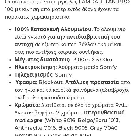
Οι αυτόνομες τεντοπέργκολες LAMDA TITAN PRO
100 με κίνηση από μοτέρ εντός άξονα έχουν τα
παρακάτω χαρακτηριστικά:
100% Κατασκευή Αλουμινίου.
Το αλουμίνιο
είναι γνωστό για την
αντιδιαβρωτική του
αντοχή
σε εξωτερικό περιβάλλον ακόμα και
στις πιο αντίξοες καιρικές συνθήκες.
Μέγιστες διαστάσεις:
13.00m X 5.00m
Ηλεκτροκίνηση:
Ασύρματο μοτέρ Somfy
Τηλεχειρισμός:
Somfy
Ύφασμα:
Blockout.
Απόλυτη προστασία
απο
τον ήλιο και τα καιρικά φαινόμενα (αδιάβροχο,
ανεξίτηλο, φωτοαδιαπέρατο)
Χρώματα:
Διατίθεται σε όλα τα χρώματα RAL.
Δωρεάν βαφή σε 7 χρώματα
υπερανθεκτικά
mat sagre
(White 9016, Beige/Ecru 1013,
Anthracite 7016, Black 9005, Grey 7040,
Brown 8017, Grey Beige 1019)