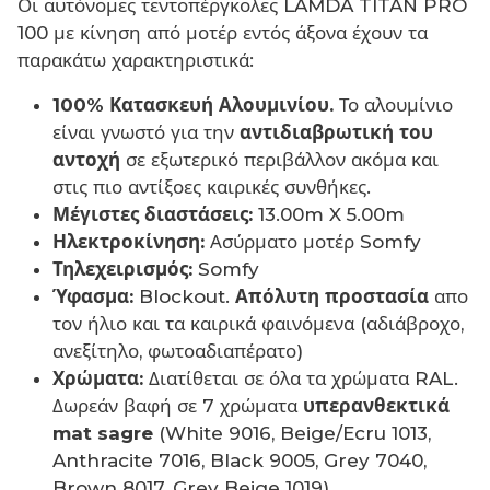
Οι αυτόνομες τεντοπέργκολες LAMDA TITAN PRO
100 με κίνηση από μοτέρ εντός άξονα έχουν τα
παρακάτω χαρακτηριστικά:
100% Κατασκευή Αλουμινίου.
Το αλουμίνιο
είναι γνωστό για την
αντιδιαβρωτική του
αντοχή
σε εξωτερικό περιβάλλον ακόμα και
στις πιο αντίξοες καιρικές συνθήκες.
Μέγιστες διαστάσεις:
13.00m X 5.00m
Ηλεκτροκίνηση:
Ασύρματο μοτέρ Somfy
Τηλεχειρισμός:
Somfy
Ύφασμα:
Blockout.
Απόλυτη προστασία
απο
τον ήλιο και τα καιρικά φαινόμενα (αδιάβροχο,
ανεξίτηλο, φωτοαδιαπέρατο)
Χρώματα:
Διατίθεται σε όλα τα χρώματα RAL.
Δωρεάν βαφή σε 7 χρώματα
υπερανθεκτικά
mat sagre
(White 9016, Beige/Ecru 1013,
Anthracite 7016, Black 9005, Grey 7040,
Brown 8017, Grey Beige 1019)