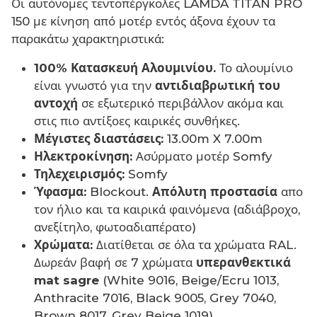
Οι αυτόνομες τεντοπέργκολες LAMDA TITAN PRO
150 με κίνηση από μοτέρ εντός άξονα έχουν τα
παρακάτω χαρακτηριστικά:
100% Κατασκευή Αλουμινίου.
Το αλουμίνιο
είναι γνωστό για την
αντιδιαβρωτική του
αντοχή
σε εξωτερικό περιβάλλον ακόμα και
στις πιο αντίξοες καιρικές συνθήκες.
Μέγιστες διαστάσεις:
13.00m X 7.00m
Ηλεκτροκίνηση:
Ασύρματο μοτέρ Somfy
Τηλεχειρισμός:
Somfy
Ύφασμα:
Blockout.
Απόλυτη προστασία
απο
τον ήλιο και τα καιρικά φαινόμενα (αδιάβροχο,
ανεξίτηλο, φωτοαδιαπέρατο)
Χρώματα:
Διατίθεται σε όλα τα χρώματα RAL.
Δωρεάν βαφή σε 7 χρώματα
υπερανθεκτικά
mat sagre
(White 9016, Beige/Ecru 1013,
Anthracite 7016, Black 9005, Grey 7040,
Brown 8017, Grey Beige 1019)